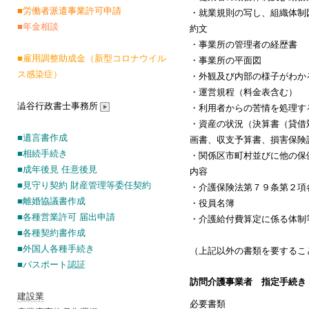
■
労働者派遣事業許可申請
・就業規則の写し、組織体制
■年金相談
約文
・事業所の管理者の経歴書
■雇用調整助成金（新型コロナウイル
・事業所の平面図
ス感染症）
・外観及び内部の様子がわか
・運営規程（料金表含む）
澁谷行政書士事務所
・利用者からの苦情を処理す
・資産の状況（決算書（貸借
■遺言書作成
画書、収支予算書、損害保険
■相続手続き
・関係区市町村並びに他の保
■成年後見 任意後見
内容
■見守り契約 財産管理等委任契約
・介護保険法第７９条第２項
■離婚協議書作成
・役員名簿
■各種営業許可 届出申請
・介護給付費算定に係る体制
■各種契約書作成
■外国人各種手続き
（上記以外の書類を要するこ
■パスポート認証
訪問介護事業者 指定手続き
建設業
必要書類