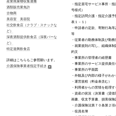
産業廃棄物収集運搬
・指定居宅サービス事所・指
酒類販売業免許
号様式）
古物商
・指定訪問介護・指定介護予
美容室 美容院
表１－１）
社交飲食店（クラブ・スナックな
・申請者の定款、寄附行為等
ど）
等
深夜酒類提供飲食店（深夜バーな
・従業者の勤務体制及び勤務
ど）
・就業規則の写し、組織体制
特定遊興飲食店
約文
・事業所の管理者の経歴書
詳細はこちらもご参照願います。
・事業所のサービス提供責任
介護保険事業者指定手続き
・事業所の平面図
・外観及び内部の様子がわか
・運営規程（料金表含む）
・利用者からの苦情を処理す
・資産の状況（決算書（貸借
画書、収支予算書、損害保険
・介護保険法第７０条第２項
・役員名簿