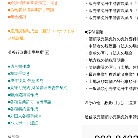
■介護保険事業者指定手続き
・販売業免許申請書次葉４「
■
労働者派遣事業許可申請
・販売業免許申請書次葉５ 
■年金相談
・販売業免許申請書次葉６「
■雇用調整助成金（新型コロナウイル
■添付書類
ス感染症）
・酒類販売業免許の免許要件
・申請者の履歴書（法人の場
澁谷行政書士事務所
・定款の写し（法人の場合）
・地方税の納税証明書
■遺言書作成
・契約書等の写し（土地、建
■相続手続き
・最終事業年度以前３事業年
■成年後見 任意後見
・土地及び建物の登記事項証
■見守り契約 財産管理等委任契約
・一般酒類小売業免許申請書
■離婚協議書作成
■各種営業許可 届出申請
※その他、必要に応じ、追加
■各種契約書作成
■外国人各種手続き
通信販売酒類小売業免許申請
■パスポート認証
建設業