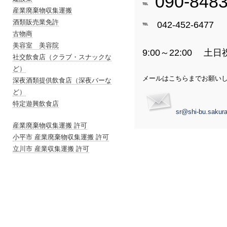
090-848
℡
産業廃棄物収集運搬
酒類販売業免許
042-452-6477
℡
古物商
美容室 美容院
9:00～22:00 土
社交飲食店（クラブ・スナックな
ど）
メールはこちらまでお願い
深夜酒類提供飲食店（深夜バーな
ど）
特定遊興飲食店
sr@shi-bu.sakura
産業廃棄物収集運搬 許可
小平市 産業廃棄物収集運搬 許可
立川市 産業収集運搬 許可